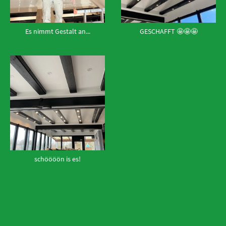
Es nimmt Gestalt an...
GESCHAFFT 🤩🤩🤩
schöööön is es!