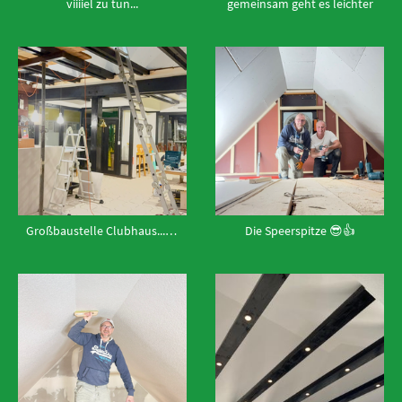
viiiiel zu tun...
gemeinsam geht es leichter
Großbaustelle Clubhaus...😱
Die Speerspitze 😎👍