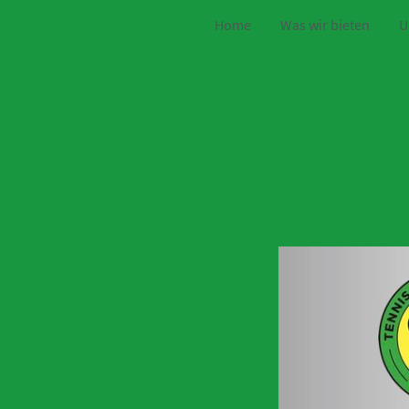
Home
Was wir bieten
U