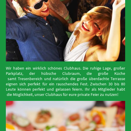
Wir haben ein wirklich schönes Clubhaus. Die
​ruhige Lage, großer
Parkplatz,
der
​hübsche
Clubraum
​,
die
große Küche
samt
Tresenbereich und natürlich
​die große überdachte
Terrasse
eignen sich perfekt für
e
​in rauschendes Fest
.
​Zwischen 30 bis 80
Leute können perfekt und gelassen feiern.
Ihr als Mitglieder
habt
die
Möglichkeit, unser Clubhaus für eure
​private
Feier zu nutzen!