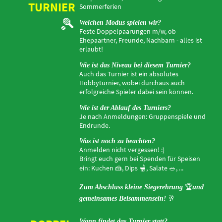
TURNIER
Sommerferien
🎾
Welchen Modus spielen wir?
Feste Doppelpaarungen m/w, ob
Ehepaartner, Freunde, Nachbarn - alles ist
erlaubt!
Wie ist das Niveau bei diesem Turnier?
Auch das Turnier ist ein absolutes
Hobbyturnier, wobei durchaus auch
erfolgreiche Spieler dabei sein können.
Wie ist der Ablauf des Turniers?
Je nach Anmeldungen: Gruppenspiele und
Endrunde.
Was ist noch zu beachten?
Anmelden nicht vergessen! :)
Bringt euch gern bei Spenden für Speisen
ein: Kuchen
🍰
, Dips
🫕
, Salate
🥗,
...
🏆
Zum Abschluss kleine Siegerehrung
und
🥂
gemeinsames Beisammensein!
Wann findet das Turnier statt?