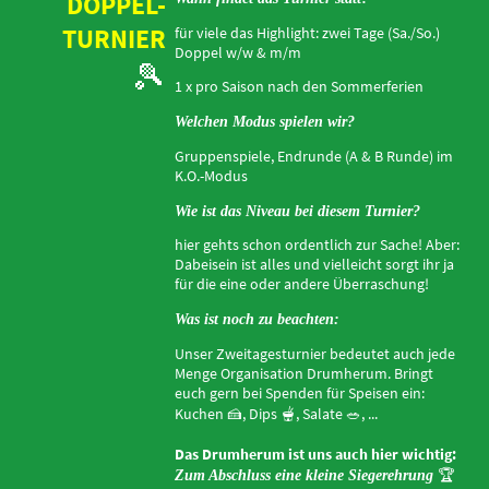
DOPPEL-
TURNIER
für viele das Highlight: zwei Tage (Sa./So.)
Doppel w/w & m/m
🎾
1 x pro Saison nach den Sommerferien
Welchen Modus spielen wir?
Gruppenspiele, Endrunde (A & B Runde) im
K.O.-Modus
Wie ist das Niveau bei diesem Turnier?
hier gehts schon ordentlich zur Sache! Aber:
Dabeisein ist alles und vielleicht sorgt ihr ja
für die eine oder andere Überraschung!
Was ist noch zu beachten:
Unser Zweitagesturnier bedeutet auch jede
Menge Organisation Drumherum. Bringt
euch gern bei Spenden für Speisen ein:
Kuchen
🍰
, Dips
🫕
, Salate
🥗,
...
Das Drumherum ist uns auch hier wichtig:
🏆
Zum Abschluss eine kleine Siegerehrung