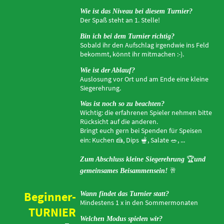
Wie ist das Niveau bei diesem Turnier?
Der Spaß steht an 1. Stelle!
Bin ich bei dem Turnier richtig?
Sobald ihr den Aufschlag irgendwie ins Feld
bekommt, könnt ihr mitmachen :-).
Wie ist der Ablauf?
Auslosung vor Ort und am Ende eine kleine
Siegerehrung.
Was ist noch so zu beachten?
Wichtig: die erfahrenen Spieler nehmen bitte
Rücksicht auf die anderen.
Bringt euch gern bei Spenden für Speisen
ein: Kuchen
🍰
, Dips
🫕
, Salate
🥗,
...
🏆
Zum Abschluss kleine Siegerehrung
und
🥂
gemeinsames Beisammensein!
Beginner-
Wann findet das Turnier statt?
Mindestens 1 x in den Sommermonaten
TURNIER
Welchen Modus spielen wir?