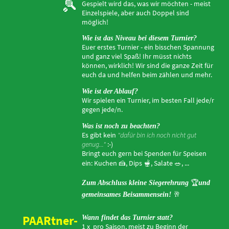
🎾
Gespielt wird das, was wir möchten - meist
Einzelspiele, aber auch Doppel sind
möglich!
Wie ist das Niveau bei diesem Turnier?
Euer erstes Turnier - ein bisschen Spannung
und ganz viel Spaß! Ihr müsst nichts
können, wirklich! Wir sind die ganze Zeit für
euch da und helfen beim zählen und mehr.
Wie ist der Ablauf?
Wir spielen ein Turnier, im besten Fall jede/r
gegen jede/n.
Was ist noch zu beachten?
Es gibt kein
"dafür bin ich noch nicht gut
genug..."
:-)
Bringt euch gern bei Spenden für Speisen
ein: Kuchen
🍰
, Dips
🫕
, Salate
🥗,
...
🏆
Zum Abschluss kleine Siegerehrung
und
🥂
gemeinsames Beisammensein!
PAARtner-
Wann findet das Turnier statt?
1 x pro Saison, meist zu Beginn der