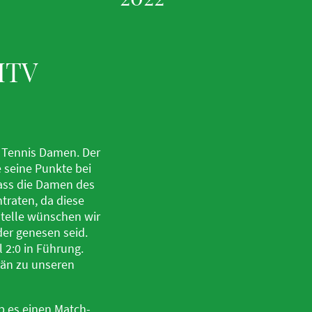
HTV
e Tennis Damen. Der
 seine Punkte bei
ass die Damen des
traten, da diese
Stelle wünschen wir
der genesen seid.
 2:0 in Führung.
erän zu unseren
ab es einen Match-